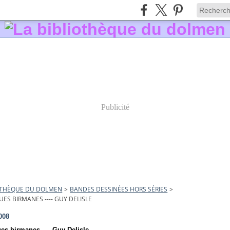
Publicité
IOTHÈQUE DU DOLMEN
>
BANDES DESSINÉES HORS SÉRIES
>
ES BIRMANES ---- GUY DELISLE
008
es birmanes ---- Guy Delisle