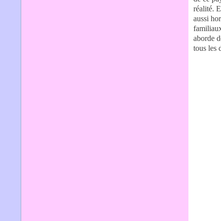
réalité. 
aussi hor
familiaux
aborde d
tous les 