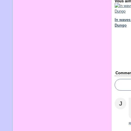
Vous aim
In waves 
Dungo
Comment
J
R