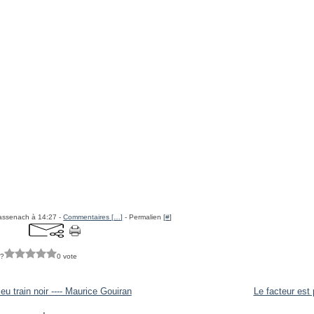
assenach à 14:27 -
Commentaires [
…
]
- Permalien [
#
]
 ?
0 vote
leu train noir ---- Maurice Gouiran
Le facteur est