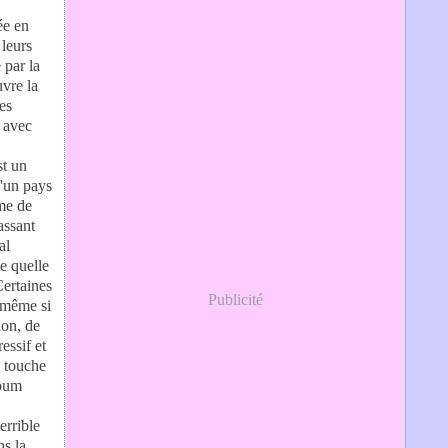
ée en
 leurs
 par la
uvre la
des
t avec
st un
d'un pays
me de
assant
al
te quelle
Certaines
Publicité
, même si
ion, de
essif et
e touche
lbum
errible
ns la