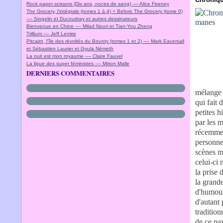
Rock paper scissors (Dix ans, noces de sang) ---- Alice Feeney
The Grocery, l'intégrale (tomes 1 à 4) + Before The Grocery (tome 0)
---- Singelin et Ducoudray et autres dessinateurs
Bienvenue en Chine ---- Milad Nouri et Tian-You Zheng
Trillium ---- Jeff Lemire
Pitcairn, l'île des révoltés du Bounty (tomes 1 et 2) ---- Mark Eacersall
et Sébastien Laurier et Gyula Németh
La nuit est mon royaume ---- Claire Fauvel
La ligue des super féministes ---- Mirion Malle
DERNIERS COMMENTAIRES
mélange 
qui fait
petites h
par les 
récemment
personne
scènes m
celui-ci 
la prise 
la grand
d'humour 
d'autant 
tradition
de ce pay