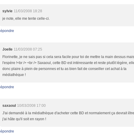
sylvie
11/03/2008 18:28
je note, elle me tente celle-ci.
épondre
Joelle
11/03/2008 07:25
Florinette, je ne sais pas si cela sera facile pour toi de mettre la main dessus mais
l'espère !<br /> <br /> Saxaoul, cette BD est intéressante et reste plutôt légère, ell
donc plaire à plein de personnes et tu as bien fait de conseiller cet achat à ta
médiathèque !
épondre
saxaoul
10/03/2008 17:00
J'ai demandé à la médiathèque d'acheter cette BD et normalement ça devrait être 
j'ai hâte qu'il soit en rayon !
épondre