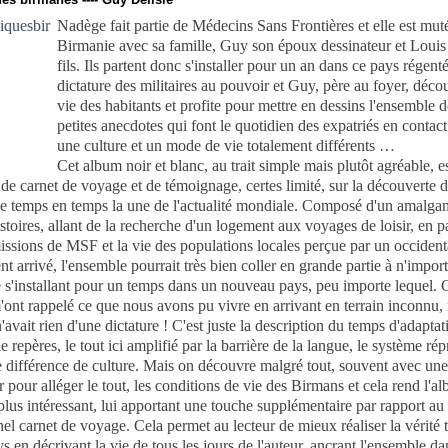
Nadège fait partie de Médecins Sans Frontières et elle est mut
Birmanie avec sa famille, Guy son époux dessinateur et Louis
fils. Ils partent donc s'installer pour un an dans ce pays régenté
dictature des militaires au pouvoir et Guy, père au foyer, déco
vie des habitants et profite pour mettre en dessins l'ensemble 
petites anecdotes qui font le quotidien des expatriés en contac
une culture et un mode de vie totalement différents …
Cet album noir et blanc, au trait simple mais plutôt agréable, e
de carnet de voyage et de témoignage, certes limité, sur la découverte 
 de temps en temps la une de l'actualité mondiale. Composé d'un amalga
istoires, allant de la recherche d'un logement aux voyages de loisir, en p
missions de MSF et la vie des populations locales perçue par un occident
 arrivé, l'ensemble pourrait très bien coller en grande partie à n'impor
 s'installant pour un temps dans un nouveau pays, peu importe lequel. 
'ont rappelé ce que nous avons pu vivre en arrivant en terrain inconnu
n'avait rien d'une dictature ! C'est juste la description du temps d'adaptat
de repères, le tout ici amplifié par la barrière de la langue, le système répr
e différence de culture. Mais on découvre malgré tout, souvent avec un
pour alléger le tout, les conditions de vie des Birmans et cela rend l'a
plus intéressant, lui apportant une touche supplémentaire par rapport au
nel carnet de voyage. Cela permet au lecteur de mieux réaliser la vérité t
s en décrivant la vie de tous les jours de l'auteur, ancrant l'ensemble da