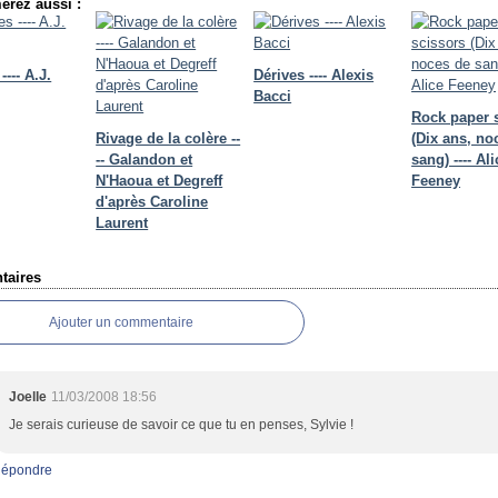
erez aussi :
---- A.J.
Dérives ---- Alexis
Bacci
Rock paper 
Rivage de la colère --
(Dix ans, no
-- Galandon et
sang) ---- Ali
N'Haoua et Degreff
Feeney
d'après Caroline
Laurent
aires
Ajouter un commentaire
Joelle
11/03/2008 18:56
Je serais curieuse de savoir ce que tu en penses, Sylvie !
épondre