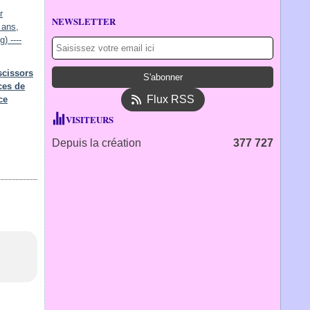
NEWSLETTER
scissors
ces de
Flux RSS
ce
VISITEURS
Depuis la création
377 727