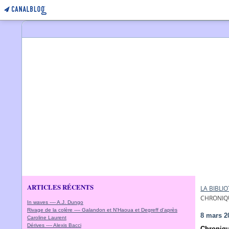
ARTICLES RÉCENTS
LA BIBL
CHRONIQU
In waves ---- A.J. Dungo
Rivage de la colère ---- Galandon et N'Haoua et Degreff d'après
8 mars 2
Caroline Laurent
Dérives ---- Alexis Bacci
Chroniqu