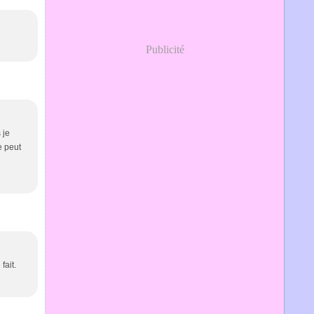
Publicité
 je
e peut
fait.