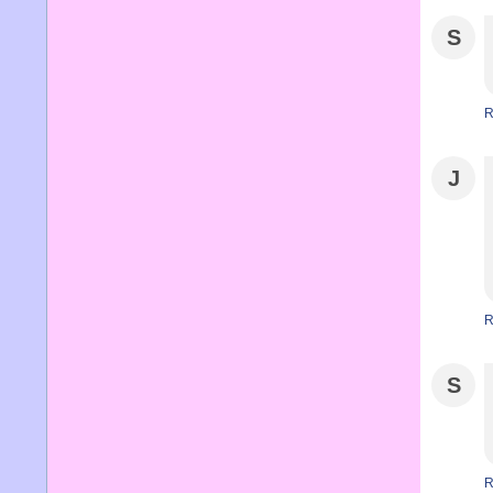
S
R
J
R
S
R