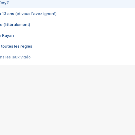
 DayZ
 a 13 ans (et vous l'avez ignoré)
e (littéralement)
im Rayan
 toutes les règles
s les jeux vidéo
us choquant de Rockstar ? - Le scandale BULLY
e plus moche de Steam
du RÊVE tourne au CAUCHEMAR
pendant 8 heures
it… à tort
umiliés par un jeu vidéo
ire - Final Fantasy 8