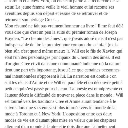
à Toronto et à New York, où elle était partie à la recherche de sa
sœur. La jeune femme veille le vieil homme et lui raconte ses
aventures depuis son départ et essaie de se retrouver et de
retrouver son héritage Cree …
Mon résumé ne fait pas vraiment honneur au livre ! Il me faut déjà
vous dire que c'est un peu la suite du premier roman de Joseph
Boyden, "Le chemin des âmes", que j'avais adoré mais il n'est pas
indispensable de lire le premier pour comprendre celui-ci (mais
bien sûr, c'est quand même mieux !). Will est le fils de Xavier, qui
était l'un des personnages principaux du Chemin des âmes. Il est
d'origine Cree et vit dans une communauté indienne où la nature
tient une part très importante, jusqu'à ce que certaines personnes
mal intentionnées s'opposent à lui. La narration est double : on
suit les récits d'Annie et de Will en parallèle et on découvre petit à
petit ce qui s'est passé pour chacun. La poésie est omniprésente et
l'auteur décrit la difficulté de trouver sa place dans le monde : Will
est tourné vers les traditions Cree et Annie aurait tendance à le
suivre alors que sa sœur s'est plus tournée vers le monde de la
mode à Toronto et à New York. L'opposition entre ces deux
modes de vie est d'autant plus mise en valeur que les chapitres
alternent d'un monde à l'autre et je dois dire que j'ai nettement