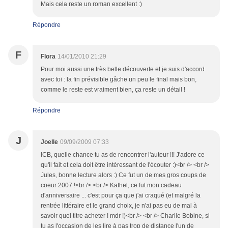
Mais cela reste un roman excellent :)
Répondre
F
Flora
14/01/2010 21:29
Pour moi aussi une très belle découverte et je suis d'accord
avec toi : la fin prévisible gâche un peu le final mais bon,
comme le reste est vraiment bien, ça reste un détail !
Répondre
J
Joelle
09/09/2009 07:33
ICB, quelle chance tu as de rencontrer l'auteur !!! J'adore ce
qu'il fait et cela doit être intéressant de l'écouter :)<br /> <br />
Jules, bonne lecture alors :) Ce fut un de mes gros coups de
coeur 2007 !<br /> <br /> Kathel, ce fut mon cadeau
d'anniversaire ... c'est pour ça que j'ai craqué (et malgré la
rentrée littéraire et le grand choix, je n'ai pas eu de mal à
savoir quel titre acheter ! mdr !)<br /> <br /> Charlie Bobine, si
tu as l'occasion de les lire à pas trop de distance l'un de