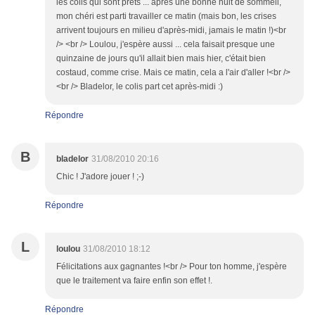
les colis qui sont prêts ... après une bonne nuit de sommeil,
mon chéri est parti travailler ce matin (mais bon, les crises
arrivent toujours en milieu d'après-midi, jamais le matin !)<br
/> <br /> Loulou, j'espère aussi ... cela faisait presque une
quinzaine de jours qu'il allait bien mais hier, c'était bien
costaud, comme crise. Mais ce matin, cela a l'air d'aller !<br />
<br /> Bladelor, le colis part cet après-midi :)
Répondre
B
bladelor
31/08/2010 20:16
Chic ! J'adore jouer ! ;-)
Répondre
L
loulou
31/08/2010 18:12
Félicitations aux gagnantes !<br /> Pour ton homme, j'espère
que le traitement va faire enfin son effet !.
Répondre