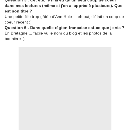
Question 5 : Cet été, je n'ai eu qu'un seul coup de coeur
dans mes lectures (même si j'en ai apprécié plusieurs). Quel
est son titre ?
Une petite fille trop gâtée d'Ann Rule ... eh oui, c'était un coup de
coeur récent :)
Question 6 : Dans quelle région française est-ce que je vis ?
En Bretagne ... facile vu le nom du blog et les photos de la
bannière :)