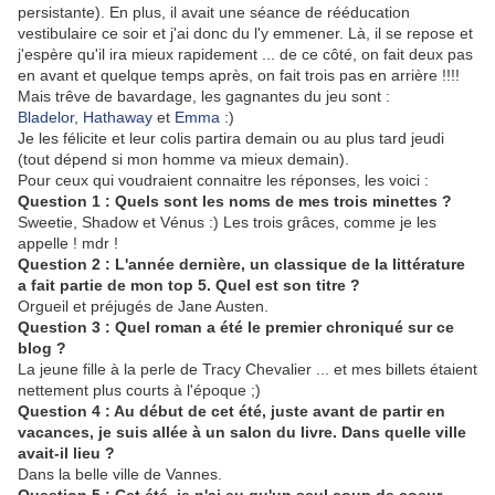
persistante). En plus, il avait une séance de rééducation
vestibulaire ce soir et j'ai donc du l'y emmener. Là, il se repose et
j'espère qu'il ira mieux rapidement ... de ce côté, on fait deux pas
en avant et quelque temps après, on fait trois pas en arrière !!!!
Mais trêve de bavardage, les gagnantes du jeu sont :
Bladelor
,
Hathaway
et
Emma
:)
Je les félicite et leur colis partira demain ou au plus tard jeudi
(tout dépend si mon homme va mieux demain).
Pour ceux qui voudraient connaitre les réponses, les voici :
Question 1 : Quels sont les noms de mes trois minettes ?
Sweetie, Shadow et Vénus :) Les trois grâces, comme je les
appelle ! mdr !
Question 2 : L'année dernière, un classique de la littérature
a fait partie de mon top 5. Quel est son titre ?
Orgueil et préjugés de Jane Austen.
Question 3 : Quel roman a été le premier chroniqué sur ce
blog ?
La jeune fille à la perle de Tracy Chevalier ... et mes billets étaient
nettement plus courts à l'époque ;)
Question 4 : Au début de cet été, juste avant de partir en
vacances, je suis allée à un salon du livre. Dans quelle ville
avait-il lieu ?
Dans la belle ville de Vannes.