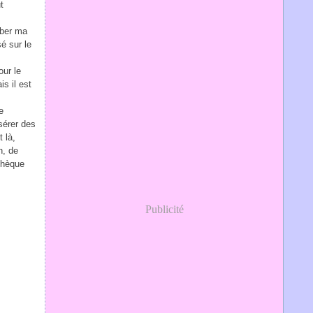
t
mber ma
é sur le
our le
s il est
e
sérer des
t là,
n, de
othèque
Publicité