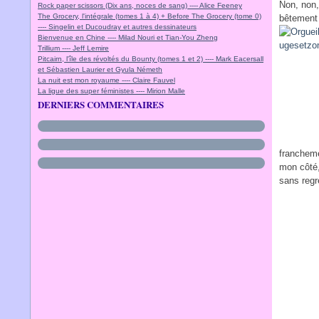
Non, non,
Rock paper scissors (Dix ans, noces de sang) ---- Alice Feeney
The Grocery, l'intégrale (tomes 1 à 4) + Before The Grocery (tome 0)
bêtement a
---- Singelin et Ducoudray et autres dessinateurs
Bienvenue en Chine ---- Milad Nouri et Tian-You Zheng
Trillium ---- Jeff Lemire
Pitcairn, l'île des révoltés du Bounty (tomes 1 et 2) ---- Mark Eacersall
et Sébastien Laurier et Gyula Németh
La nuit est mon royaume ---- Claire Fauvel
La ligue des super féministes ---- Mirion Malle
DERNIERS COMMENTAIRES
francheme
mon côté, 
sans regr