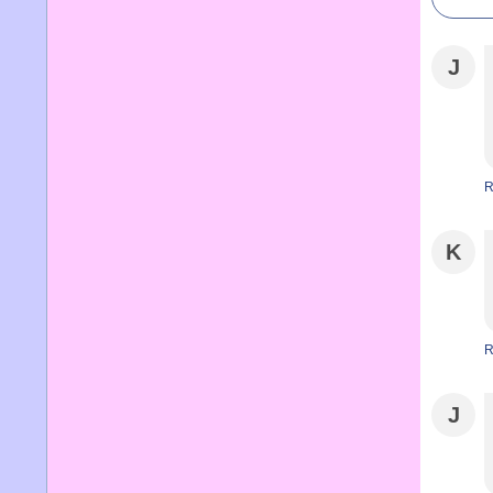
J
R
K
R
J