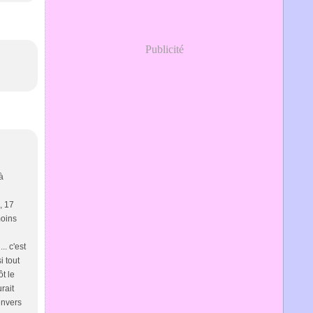
Publicité
à
a, 17
moins
.. c'est
i tout
ôt le
rait
 envers