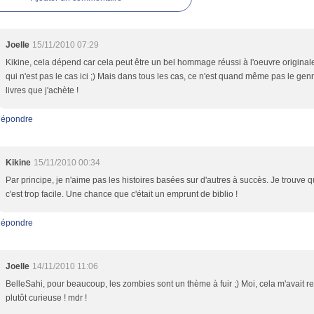
Joelle
15/11/2010 07:29
Kikine, cela dépend car cela peut être un bel hommage réussi à l'oeuvre original
qui n'est pas le cas ici ;) Mais dans tous les cas, ce n'est quand même pas le gen
livres que j'achète !
épondre
Kikine
15/11/2010 00:34
Par principe, je n'aime pas les histoires basées sur d'autres à succès. Je trouve 
c'est trop facile. Une chance que c'était un emprunt de biblio !
épondre
Joelle
14/11/2010 11:06
BelleSahi, pour beaucoup, les zombies sont un thème à fuir ;) Moi, cela m'avait 
plutôt curieuse ! mdr !