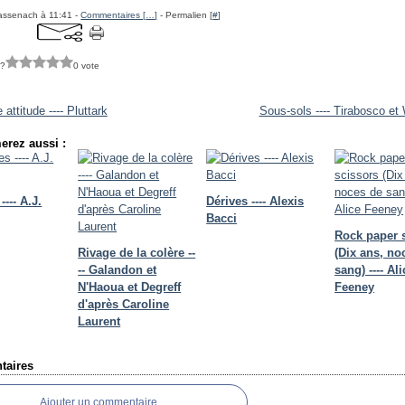
assenach à 11:41 -
Commentaires [
…
]
- Permalien [
#
]
 ?
0 vote
 attitude ---- Pluttark
Sous-sols ---- Tirabosco e
erez aussi :
---- A.J.
Dérives ---- Alexis
Bacci
Rock paper 
Rivage de la colère --
(Dix ans, no
-- Galandon et
sang) ---- Ali
N'Haoua et Degreff
Feeney
d'après Caroline
Laurent
aires
Ajouter un commentaire