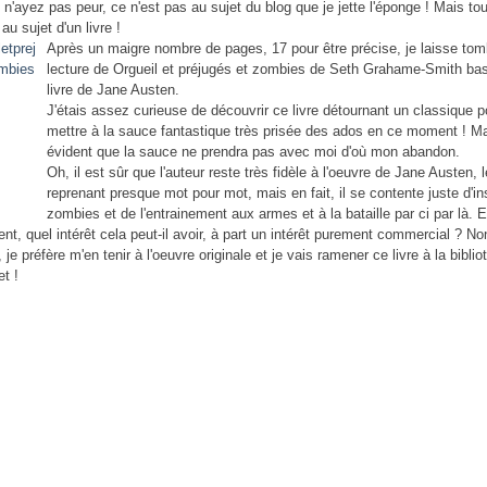
 n'ayez pas peur, ce n'est pas au sujet du blog que je jette l'éponge ! Mais tou
u sujet d'un livre !
Après un maigre nombre de pages, 17 pour être précise, je laisse to
lecture de Orgueil et préjugés et zombies de Seth Grahame-Smith bas
livre de Jane Austen.
J'étais assez curieuse de découvrir ce livre détournant un classique p
mettre à la sauce fantastique très prisée des ados en ce moment ! Mai
évident que la sauce ne prendra pas avec moi d'où mon abandon.
Oh, il est sûr que l'auteur reste très fidèle à l'oeuvre de Jane Austen, l
reprenant presque mot pour mot, mais en fait, il se contente juste d'in
zombies et de l'entrainement aux armes et à la bataille par ci par là. E
nt, quel intérêt cela peut-il avoir, à part un intérêt purement commercial ? No
je préfère m'en tenir à l'oeuvre originale et je vais ramener ce livre à la bibli
et !