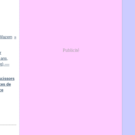
t Wazem
Publicité
scissors
ces de
ce