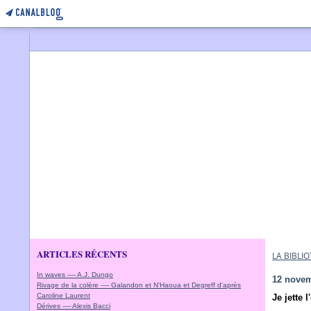
ARTICLES RÉCENTS
LA BIBL
In waves ---- A.J. Dungo
12 nove
Rivage de la colère ---- Galandon et N'Haoua et Degreff d'après
Caroline Laurent
Je jette l
Dérives ---- Alexis Bacci