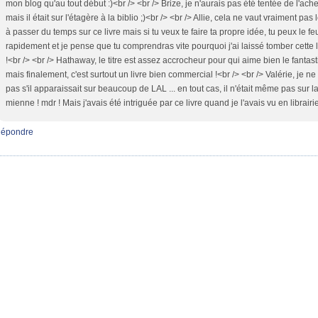
mon blog qu'au tout début :)<br /> <br /> Brize, je n'aurais pas été tentée de l'ache
mais il était sur l'étagère à la biblio ;)<br /> <br /> Allie, cela ne vaut vraiment pas
à passer du temps sur ce livre mais si tu veux te faire ta propre idée, tu peux le feu
rapidement et je pense que tu comprendras vite pourquoi j'ai laissé tomber cette 
!<br /> <br /> Hathaway, le titre est assez accrocheur pour qui aime bien le fantas
mais finalement, c'est surtout un livre bien commercial !<br /> <br /> Valérie, je ne
pas s'il apparaissait sur beaucoup de LAL ... en tout cas, il n'était même pas sur l
mienne ! mdr ! Mais j'avais été intriguée par ce livre quand je l'avais vu en librairi
épondre