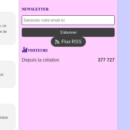
NEWSLETTER
e, ce
re de
Flux RSS
VISITEURS
Depuis la création
377 727
que
rendue