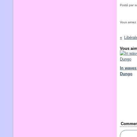
Posté par s
Vous aimez
Libérale
Vous aim
In waves 
Dungo
Comment