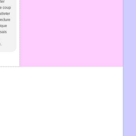
ter
 le coup
illeter
lecture
tique
 sais
a
e.