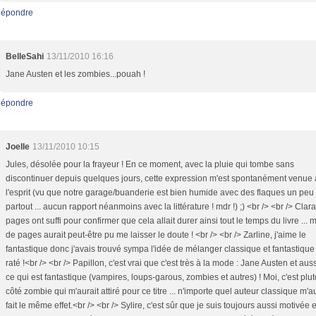
épondre
BelleSahi
13/11/2010 16:16
Jane Austen et les zombies...pouah !
épondre
Joelle
13/11/2010 10:15
Jules, désolée pour la frayeur ! En ce moment, avec la pluie qui tombe sans
discontinuer depuis quelques jours, cette expression m'est spontanément venue 
l'esprit (vu que notre garage/buanderie est bien humide avec des flaques un peu
partout ... aucun rapport néanmoins avec la littérature ! mdr !) ;) <br /> <br /> Clar
pages ont suffi pour confirmer que cela allait durer ainsi tout le temps du livre ... 
de pages aurait peut-être pu me laisser le doute ! <br /> <br /> Zarline, j'aime le
fantastique donc j'avais trouvé sympa l'idée de mélanger classique et fantastique .
raté !<br /> <br /> Papillon, c'est vrai que c'est très à la mode : Jane Austen et auss
ce qui est fantastique (vampires, loups-garous, zombies et autres) ! Moi, c'est plut
côté zombie qui m'aurait attiré pour ce titre ... n'importe quel auteur classique m'au
fait le même effet.<br /> <br /> Sylire, c'est sûr que je suis toujours aussi motivée