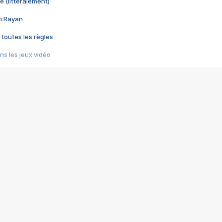
e (littéralement)
im Rayan
 toutes les règles
s les jeux vidéo
us choquant de Rockstar ? - Le scandale BULLY
e plus moche de Steam
du RÊVE tourne au CAUCHEMAR
pendant 8 heures
it… à tort
umiliés par un jeu vidéo
ire - Final Fantasy 8
ti un empire - Age of Empires
story DOFUS