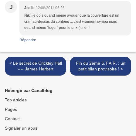
J
Joelle
12/08/2011 06:26
Niki, je dois quand même avouer que la couverture est un
cran au-dessus du contenu ... c'est vraiment sympa mais
quand même "léger" pour le prix ;) mdr !
Répondre
< Le secret de Crickley Hall
Fin du 2ème S.T.A.R. : un
---- James Herbert
petit bilan provisoire ! >
Hébergé par Canalblog
Top articles
Pages
Contact
Signaler un abus