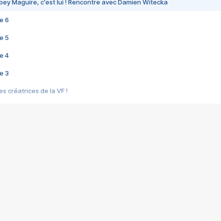
bey Maguire, c'est lui ! Rencontre avec Damien Witecka
e 6
e 5
e 4
e 3
s créatrices de la VF !
e 2
e 1
e Mektoub My Love arrive enfin ! Rencontre avec Shaïn Boumedine et Sal
i : après Toni en famille
elle réalise le bouleversant Dites lui que je l'aime
ais ! Rencontre autour de Vie privée de Rebecca Zlotowski
 de Marguerite, Grave... Rencontre avec Ella Rumpf