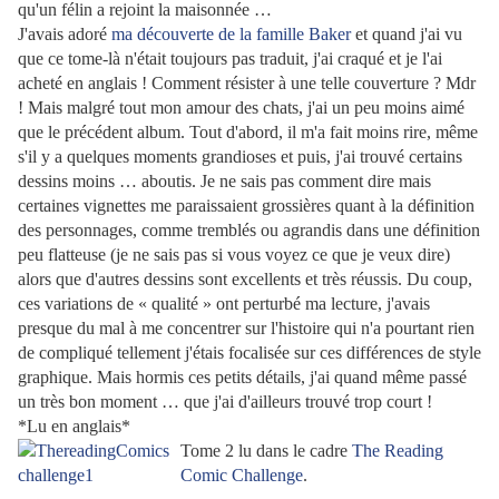
qu'un félin a rejoint la maisonnée
…
J'avais adoré
ma découverte de la famille Baker
et quand j'ai vu
que ce tome-là n'était toujours pas traduit, j'ai craqué et je l'ai
acheté en anglais ! Comment résister à une telle couverture ? Mdr
! Mais malgré tout mon amour des chats, j'ai un peu moins aimé
que le précédent album. Tout d'abord, il m'a fait moins rire, même
s'il y a quelques moments grandioses et puis, j'ai trouvé certains
dessins moins … aboutis. Je ne sais pas comment dire mais
certaines vignettes me paraissaient grossières quant à la définition
des personnages, comme tremblés ou agrandis dans une définition
peu flatteuse (je ne sais pas si vous voyez ce que je veux dire)
alors que d'autres dessins sont excellents et très réussis. Du coup,
ces variations de « qualité » ont perturbé ma lecture, j'avais
presque du mal à me concentrer sur l'histoire qui n'a pourtant rien
de compliqué tellement j'étais focalisée sur ces différences de style
graphique. Mais hormis ces petits détails, j'ai quand même passé
un très bon moment … que j'ai d'ailleurs trouvé trop court !
*Lu en anglais*
Tome 2 lu dans le cadre
The Reading
Comic Challenge
.