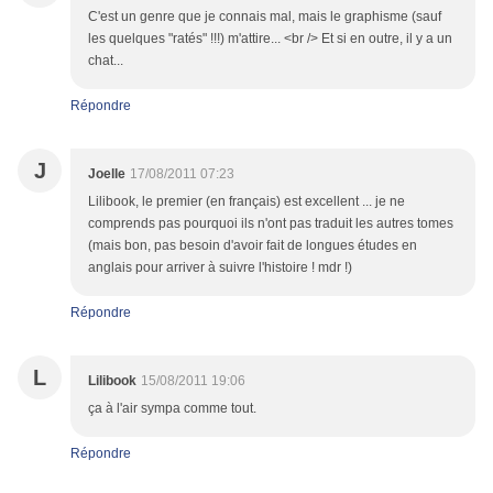
C'est un genre que je connais mal, mais le graphisme (sauf
les quelques "ratés" !!!) m'attire... <br /> Et si en outre, il y a un
chat...
Répondre
J
Joelle
17/08/2011 07:23
Lilibook, le premier (en français) est excellent ... je ne
comprends pas pourquoi ils n'ont pas traduit les autres tomes
(mais bon, pas besoin d'avoir fait de longues études en
anglais pour arriver à suivre l'histoire ! mdr !)
Répondre
L
Lilibook
15/08/2011 19:06
ça à l'air sympa comme tout.
Répondre