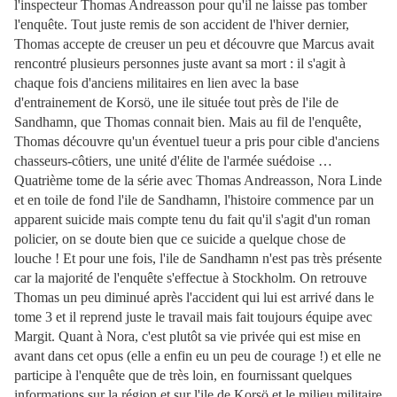
l'inspecteur Thomas Andreasson pour qu'il ne laisse pas tomber
l'enquête. Tout juste remis de son accident de l'hiver dernier,
Thomas accepte de creuser un peu et découvre que Marcus avait
rencontré plusieurs personnes juste avant sa mort : il s'agit à
chaque fois d'anciens militaires en lien avec la base
d'entrainement de Korsö, une ile située tout près de l'ile de
Sandhamn, que Thomas connait bien. Mais au fil de l'enquête,
Thomas découvre qu'un éventuel tueur a pris pour cible d'anciens
chasseurs-côtiers, une unité d'élite de l'armée suédoise …
Quatrième tome de la série avec Thomas Andreasson, Nora Linde
et en toile de fond l'ile de Sandhamn, l'histoire commence par un
apparent suicide mais compte tenu du fait qu'il s'agit d'un roman
policier, on se doute bien que ce suicide a quelque chose de
louche ! Et pour une fois, l'ile de Sandhamn n'est pas très présente
car la majorité de l'enquête s'effectue à Stockholm. On retrouve
Thomas un peu diminué après l'accident qui lui est arrivé dans le
tome 3 et il reprend juste le travail mais fait toujours équipe avec
Margit. Quant à Nora, c'est plutôt sa vie privée qui est mise en
avant dans cet opus (elle a enfin eu un peu de courage !) et elle ne
participe à l'enquête que de très loin, en fournissant quelques
informations sur la région et sur l'ile de Korsö et le milieu militaire