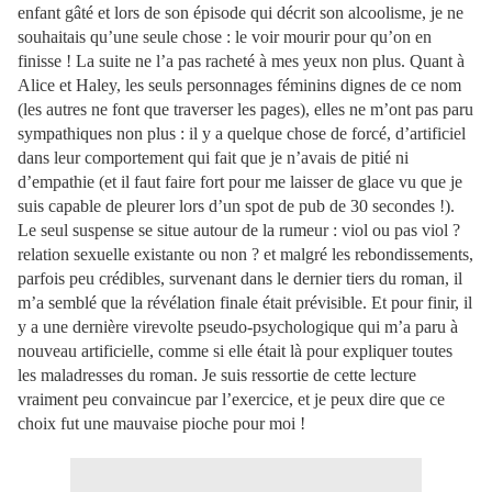
enfant gâté et lors de son épisode qui décrit son alcoolisme, je ne
souhaitais qu’une seule chose : le voir mourir pour qu’on en
finisse ! La suite ne l’a pas racheté à mes yeux non plus. Quant à
Alice et Haley, les seuls personnages féminins dignes de ce nom
(les autres ne font que traverser les pages), elles ne m’ont pas paru
sympathiques non plus : il y a quelque chose de forcé, d’artificiel
dans leur comportement qui fait que je n’avais de pitié ni
d’empathie (et il faut faire fort pour me laisser de glace vu que je
suis capable de pleurer lors d’un spot de pub de 30 secondes !).
Le seul suspense se situe autour de la rumeur : viol ou pas viol ?
relation sexuelle existante ou non ? et malgré les rebondissements,
parfois peu crédibles, survenant dans le dernier tiers du roman, il
m’a semblé que la révélation finale était prévisible. Et pour finir, il
y a une dernière virevolte pseudo-psychologique qui m’a paru à
nouveau artificielle, comme si elle était là pour expliquer toutes
les maladresses du roman. Je suis ressortie de cette lecture
vraiment peu convaincue par l’exercice, et je peux dire que ce
choix fut une mauvaise pioche pour moi !