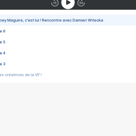
bey Maguire, c'est lui ! Rencontre avec Damien Witecka
e 6
e 5
e 4
e 3
s créatrices de la VF !
e 2
e 1
e Mektoub My Love arrive enfin ! Rencontre avec Shaïn Boumedine et Sal
i : après Toni en famille
elle réalise le bouleversant Dites lui que je l'aime