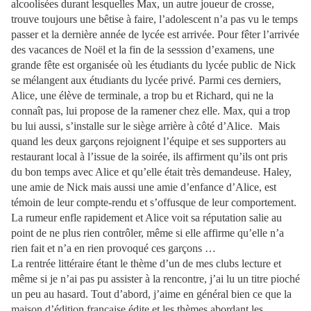
alcoolisées durant lesquelles Max, un autre joueur de crosse,
trouve toujours une bêtise à faire, l’adolescent n’a pas vu le temps
passer et la dernière année de lycée est arrivée. Pour fêter l’arrivée
des vacances de Noël et la fin de la sesssion d’examens, une
grande fête est organisée où les étudiants du lycée public de Nick
se mélangent aux étudiants du lycée privé. Parmi ces derniers,
Alice, une élève de terminale, a trop bu et Richard, qui ne la
connaît pas, lui propose de la ramener chez elle. Max, qui a trop
bu lui aussi, s’installe sur le siège arrière à côté d’Alice. Mais
quand les deux garçons rejoignent l’équipe et ses supporters au
restaurant local à l’issue de la soirée, ils affirment qu’ils ont pris
du bon temps avec Alice et qu’elle était très demandeuse. Haley,
une amie de Nick mais aussi une amie d’enfance d’Alice, est
témoin de leur compte-rendu et s’offusque de leur comportement.
La rumeur enfle rapidement et Alice voit sa réputation salie au
point de ne plus rien contrôler, même si elle affirme qu’elle n’a
rien fait et n’a en rien provoqué ces garçons …
La rentrée littéraire étant le thème d’un de mes clubs lecture et
même si je n’ai pas pu assister à la rencontre, j’ai lu un titre pioché
un peu au hasard. Tout d’abord, j’aime en général bien ce que la
maison d’édition française édite et les thèmes abordant les