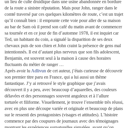
un lieu de culte druidique dans une usine abandonnée en bordure
de la route a sinistre réputation. Mais pour John, ranger dans le
comté traversé par ces quelques kilomètres de route, c’est un trajet
qu’il connaît bien : il emprunte cette voie pour aller de sa maison
au bar de Sam où il prend son café du matin avant de commencer
sa tournée et en ce jour de fin d’automne 1978, il est inquiet car
Ted, un habitant du coin, a signalé la disparition de ses deux
chevaux puis de son chien et John craint la présence de gens mal
intentionnés. Il est d’autant plus nerveux que son fils adolescent,
Benjamin, est souvent seul à la maison à cause des horaires
fluctuants du métier de ranger …
Après avoir lu
Adlivun
de cet auteur, j’étais curieuse de découvrir
son premier titre paru en France, qui a lui aussi un thème
fantastique. J’y ai retrouvé le style graphique que j’avais
découvert il y a peu, avec beaucoup d’aquarelles, des couleurs
délavées et des personnages souvent anguleux et à l’allure
torturée et filiforme. Visuellement, je trouve l’ensemble très réussi,
avec en plus une découpe variée et originale et beaucoup de plans
sur le ressenti des protagonistes (visages et attitudes). L’histoire
commence par des coupures de journaux avec des témoignages
montrant les expériences surnaturelles signalées, avant qu’on