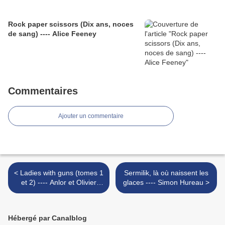
Rock paper scissors (Dix ans, noces
de sang) ---- Alice Feeney
Commentaires
Ajouter un commentaire
< Ladies with guns (tomes 1
Sermilik, là où naissent les
et 2) ---- Anlor et Olivier
glaces ---- Simon Hureau >
Bocquet
Hébergé par Canalblog