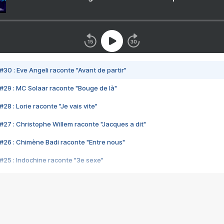
#30 : Eve Angeli raconte "Avant de partir"
#29 : MC Solaar raconte "Bouge de là"
28 : Lorie raconte "Je vais vite"
#27 : Christophe Willem raconte "Jacques a dit"
#26 : Chimène Badi raconte "Entre nous"
#25 : Indochine raconte "3e sexe"
#24 : Zaho raconte "C'est chelou"
#23 : Patrick Bruel raconte "Au café des délices"
#22 : Kyo raconte "Le chemin"