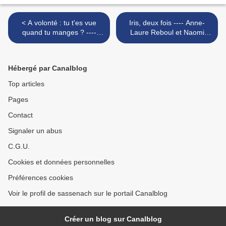
< A volonté : tu t'es vue
Iris, deux fois ---- Anne-
quand tu manges ? ----
Laure Reboul et Naomi
Mademoiselle Caroline et
Reboul >
Mathou
Hébergé par Canalblog
Top articles
Pages
Contact
Signaler un abus
C.G.U.
Cookies et données personnelles
Préférences cookies
Voir le profil de sassenach sur le portail Canalblog
Créer un blog sur Canalblog