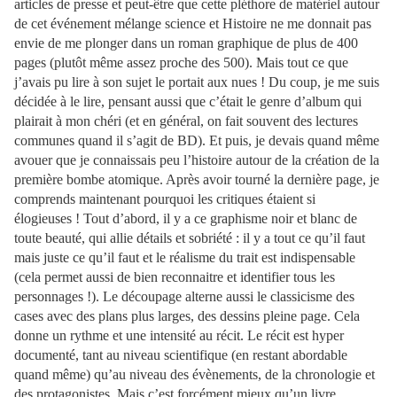
articles de presse et peut-être que cette pléthore de matériel autour
de cet événement mélange science et Histoire ne me donnait pas
envie de me plonger dans un roman graphique de plus de 400
pages (plutôt même assez proche des 500). Mais tout ce que
j’avais pu lire à son sujet le portait aux nues ! Du coup, je me suis
décidée à le lire, pensant aussi que c’était le genre d’album qui
plairait à mon chéri (et en général, on fait souvent des lectures
communes quand il s’agit de BD). Et puis, je devais quand même
avouer que je connaissais peu l’histoire autour de la création de la
première bombe atomique. Après avoir tourné la dernière page, je
comprends maintenant pourquoi les critiques étaient si
élogieuses ! Tout d’abord, il y a ce graphisme noir et blanc de
toute beauté, qui allie détails et sobriété : il y a tout ce qu’il faut
mais juste ce qu’il faut et le réalisme du trait est indispensable
(cela permet aussi de bien reconnaitre et identifier tous les
personnages !). Le découpage alterne aussi le classicisme des
cases avec des plans plus larges, des dessins pleine page. Cela
donne un rythme et une intensité au récit. Le récit est hyper
documenté, tant au niveau scientifique (en restant abordable
quand même) qu’au niveau des évènements, de la chronologie et
des protagonistes. Mais c’est forcément mieux qu’un livre