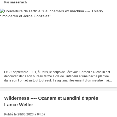
Par
sassenach
Le 22 septembre 1991, à Paris, le corps de l’écrivain Corneille Richelin est
découvert dans son bureau fermé à clé de l’intérieur et une hache plantée
dans son front et surtout tout seul. Il s’agit manifestement d’un meurtre mais
celui-ci semble inexplicable...
Wilderness ---- Ozanam et Bandini d'après
Lance Weller
Publié le 28/03/2023 à 04:57