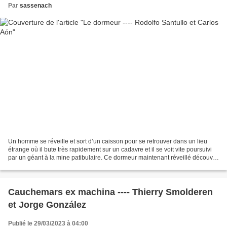
Par
sassenach
Un homme se réveille et sort d’un caisson pour se retrouver dans un lieu
étrange où il bute très rapidement sur un cadavre et il se voit vite poursuivi
par un géant à la mine patibulaire. Ce dormeur maintenant réveillé découvre
ce qu’est devenu le monde....
Cauchemars ex machina ---- Thierry Smolderen
et Jorge González
Publié le 29/03/2023 à 04:00