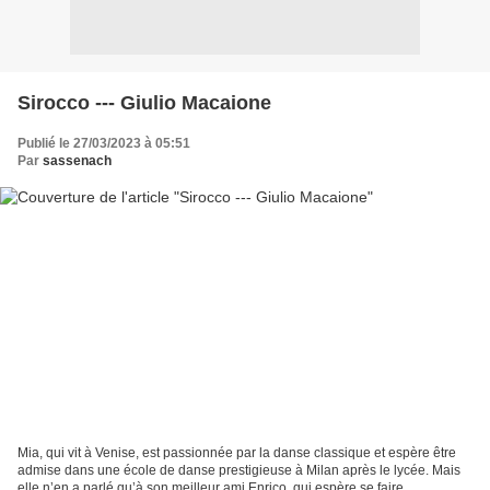
Sirocco --- Giulio Macaione
Publié le 27/03/2023 à 05:51
Par
sassenach
Mia, qui vit à Venise, est passionnée par la danse classique et espère être
admise dans une école de danse prestigieuse à Milan après le lycée. Mais
elle n’en a parlé qu’à son meilleur ami Enrico, qui espère se faire