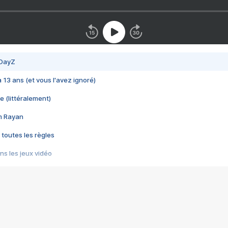
 DayZ
 a 13 ans (et vous l'avez ignoré)
e (littéralement)
im Rayan
 toutes les règles
s les jeux vidéo
us choquant de Rockstar ? - Le scandale BULLY
e plus moche de Steam
du RÊVE tourne au CAUCHEMAR
pendant 8 heures