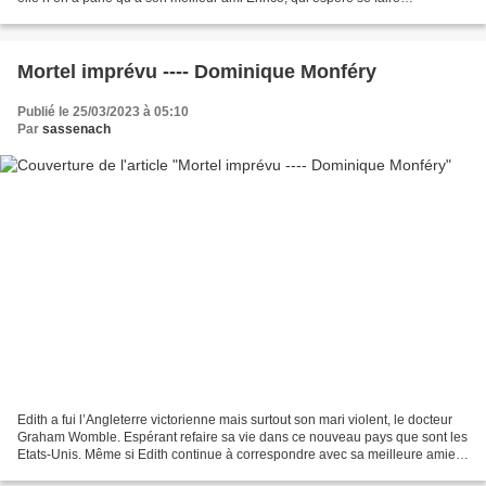
embaucher par Gianni, le père de Mia...
Mortel imprévu ---- Dominique Monféry
Publié le 25/03/2023 à 05:10
Par
sassenach
Edith a fui l’Angleterre victorienne mais surtout son mari violent, le docteur
Graham Womble. Espérant refaire sa vie dans ce nouveau pays que sont les
Etats-Unis. Même si Edith continue à correspondre avec sa meilleure amie
restée en Angleterre et qui...