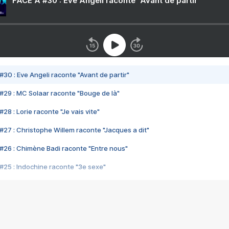
FACE A #30 : Eve Angeli raconte "Avant de partir"
#30 : Eve Angeli raconte "Avant de partir"
#29 : MC Solaar raconte "Bouge de là"
28 : Lorie raconte "Je vais vite"
#27 : Christophe Willem raconte "Jacques a dit"
#26 : Chimène Badi raconte "Entre nous"
#25 : Indochine raconte "3e sexe"
#24 : Zaho raconte "C'est chelou"
#23 : Patrick Bruel raconte "Au café des délices"
#22 : Kyo raconte "Le chemin"