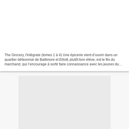
The Grocery, l'intégrale (tomes 1 à 4) Une épicerie vient d’ouvrir dans un
quartier défavorisé de Baltimore et Elliott, plutôt bon élève, est le fils du
marchand, qui l’encourage à sortir faire connaissance avec les jeunes du
coin. Mais le carrefour est...