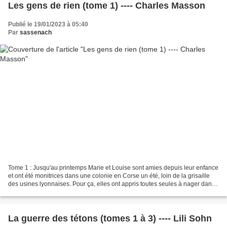
Les gens de rien (tome 1) ---- Charles Masson
Publié le 19/01/2023 à 05:40
Par
sassenach
Tome 1 : Jusqu'au printemps Marie et Louise sont amies depuis leur enfance
et ont été monitrices dans une colonie en Corse un été, loin de la grisaille
des usines lyonnaises. Pour ça, elles ont appris toutes seules à nager dans
le Rhône et si Louise ne...
La guerre des tétons (tomes 1 à 3) ---- Lili Sohn