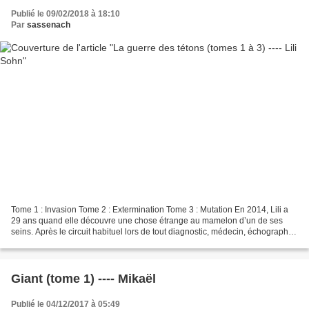
Publié le 09/02/2018 à 18:10
Par
sassenach
Tome 1 : Invasion Tome 2 : Extermination Tome 3 : Mutation En 2014, Lili a
29 ans quand elle découvre une chose étrange au mamelon d’un de ses
seins. Après le circuit habituel lors de tout diagnostic, médecin, échographie,
mammographie, biopsie, on lui...
Giant (tome 1) ---- Mikaël
Publié le 04/12/2017 à 05:49