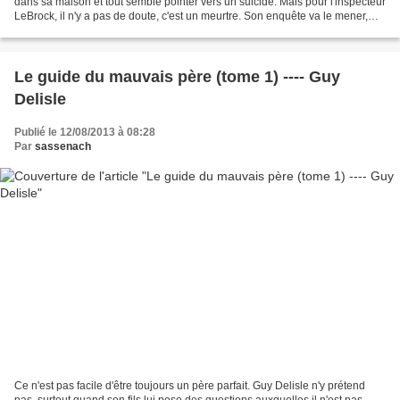
dans sa maison et tout semble pointer vers un suicide. Mais pour l'inspecteur
LeBrock, il n'y a pas de doute, c'est un meurtre. Son enquête va le mener,
avec son assistant le détective...
Le guide du mauvais père (tome 1) ---- Guy
Delisle
Publié le 12/08/2013 à 08:28
Par
sassenach
Ce n'est pas facile d'être toujours un père parfait. Guy Delisle n'y prétend
pas, surtout quand son fils lui pose des questions auxquelles il n'est pas