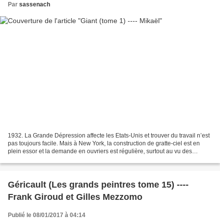
Par
sassenach
1932. La Grande Dépression affecte les Etats-Unis et trouver du travail n’est
pas toujours facile. Mais à New York, la construction de gratte-ciel est en
plein essor et la demande en ouvriers est régulière, surtout au vu des
dangers encourus. Pour Dan...
Géricault (Les grands peintres tome 15) ----
Frank Giroud et Gilles Mezzomo
Publié le 08/01/2017 à 04:14