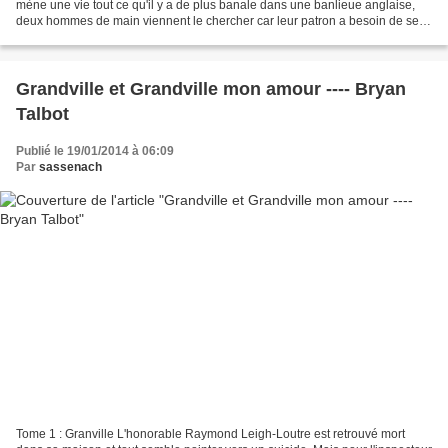
mène une vie tout ce qu'il y a de plus banale dans une banlieue anglaise,
deux hommes de main viennent le chercher car leur patron a besoin de ses
talents pour faire sortir son...
Grandville et Grandville mon amour ---- Bryan
Talbot
Publié le 19/01/2014 à 06:09
Par
sassenach
Tome 1 : Granville L'honorable Raymond Leigh-Loutre est retrouvé mort